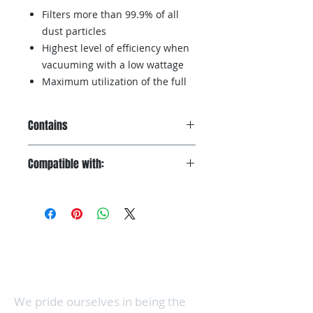
Filters more than 99.9% of all
dust particles
Highest level of efficiency when
vacuuming with a low wattage
Maximum utilization of the full
bag capacity
Clean bag replacement thanks
Contains
to automatic bag closure
4 dustbags
Compatible with:
Dynamic U1
S7
Con 3 ubicaciones en el norte del condado de
San Diego, hacemos que el servicio de costura
y aspiradora sea conveniente, al mismo tiempo
que brindamos servicio a toda el área del norte
del condado.
We pride ourselves in being the