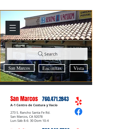
Search
San Marcos
Encinitas
Vista
San Marcos
760.471.2843
A-1 Centro de Costura y Vacío
273 S. Rancho Santa Fe Rd.
San Marcos, CA 92078
Lun-Sáb 8-6: 30 Dom 10-4