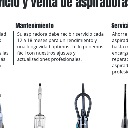
vicio y venta de aspiradora
Mantenimiento
Servic
idad
Su aspiradora debe recibir servicio cada
Ahorre
s
12 a 18 meses para un rendimiento y
aspirad
una longevidad óptimos. Te lo ponemos
hasta 
 las
fácil con nuestros ajustes y
encarg
más
actualizaciones profesionales.
reparac
a
aspirad
profesi