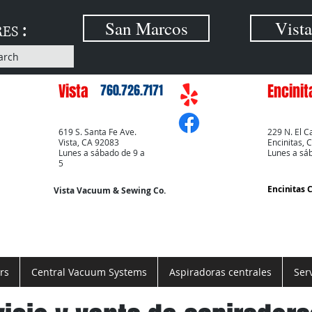
:
San Marcos
Vista
RES
arch
Vista
Encinit
760.726.7171
619 S. Santa Fe Ave.
229 N. El C
Vista, CA 92083
Encinitas, 
Lunes a sábado de 9 a
Lunes a sá
5
Encinitas 
Vista Vacuum & Sewing Co.
rs
Central Vacuum Systems
Aspiradoras centrales
Ser