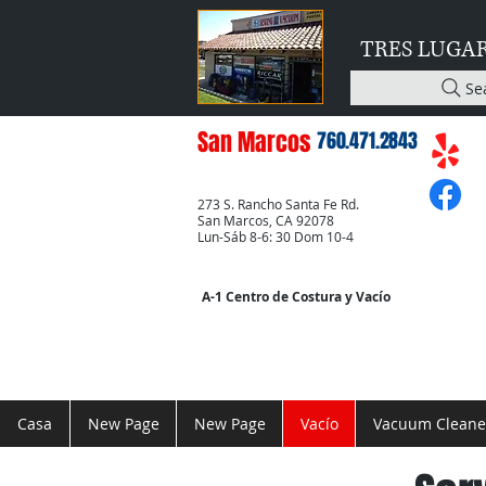
TRES LUGA
Se
San Marcos
760.471.2843
273 S. Rancho Santa Fe Rd.
San Marcos, CA 92078
Lun-Sáb 8-6: 30 Dom 10-4
A-1 Centro de Costura y Vacío
Casa
New Page
New Page
Vacío
Vacuum Cleane