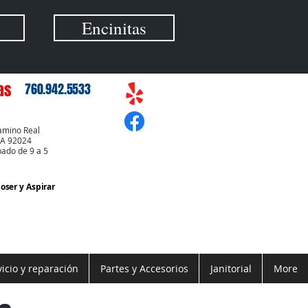
Encinitas
as
760.942.5533
amino Real
CA 92024
bado de 9 a 5
Coser
y Aspirar
vicio y reparación
Partes y Accesorios
Janitorial
More