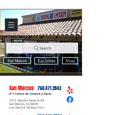
Search
San Marcos
Encinitas
Vista
San Marcos
760.471.2843
A-1 Centro de Costura y Vacío
273 S. Rancho Santa Fe Rd.
San Marcos, CA 92078
Lun-Sáb 8-6: 30 Dom 10-4