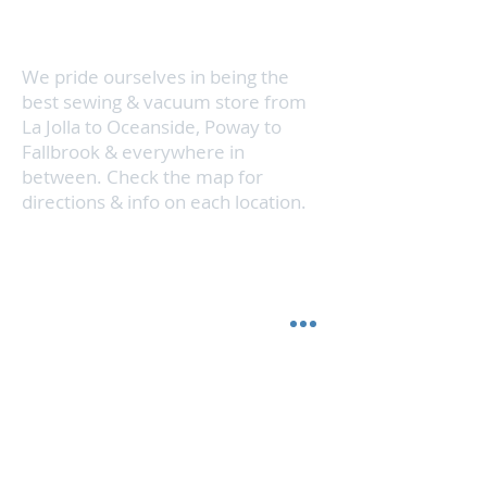
y aspiradora sea conveniente, al mismo tiempo
que brindamos servicio a toda el área del norte
del condado.
We pride ourselves in being the
best sewing & vacuum store from
La Jolla to Oceanside, Poway to
Fallbrook & everywhere in
between. Check the map for
directions & info on each location.