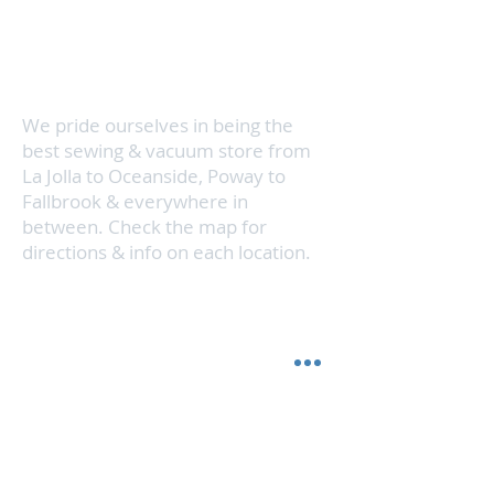
fácilmente mientras se aspira
Con 3 ubicaciones en el norte del condado de
hacia adelante y hacia atrás
San Diego, hacemos que el servicio de costura
y aspiradora sea conveniente, al mismo tiempo
que brindamos servicio a toda el área del norte
del condado.
We pride ourselves in being the
best sewing & vacuum store from
La Jolla to Oceanside, Poway to
Fallbrook & everywhere in
between. Check the map for
directions & info on each location.