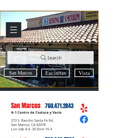
Search
San Marcos
Encinitas
Vista
San Marcos
760.471.2843
A-1 Centro de Costura y Vacío
273 S. Rancho Santa Fe Rd.
San Marcos, CA 92078
Lun-Sáb 8-6: 30 Dom 10-4