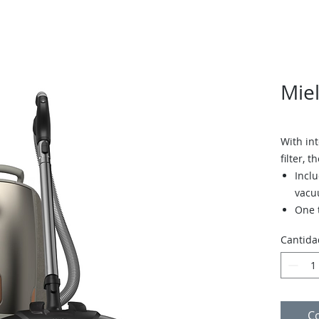
Mie
With in
filter, 
Inclu
vacu
One 
Easi
Cantida
with
C