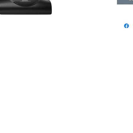
acemos
We pride ourselves in being the best
 mismo
sewing & vacuum store from La Jolla to
Oceanside, Poway to Fallbrook &
everywhere in between. Check the map
for directions & info on each location.
Encinitas Sewing & Vacuum
um & Sewing Co.