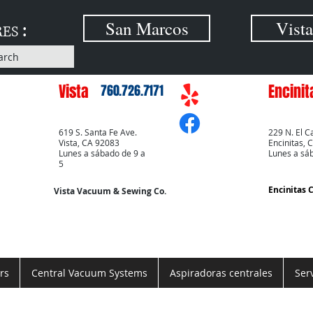
:
San Marcos
Vista
RES
arch
Vista
Encinit
760.726.7171
619 S. Santa Fe Ave.
229 N. El C
Vista, CA 92083
Encinitas, 
Lunes a sábado de 9 a
Lunes a sá
5
Encinitas 
Vista Vacuum & Sewing Co.
rs
Central Vacuum Systems
Aspiradoras centrales
Ser