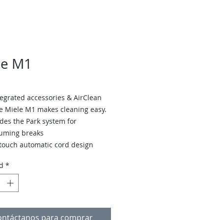
le M1
tegrated accessories & AirClean
the Miele M1 makes cleaning easy.
des the Park system for
uming breaks
touch automatic cord design
ly adapt power to suit your needs
d
*
 the Mode button
ontáctanos para comprar