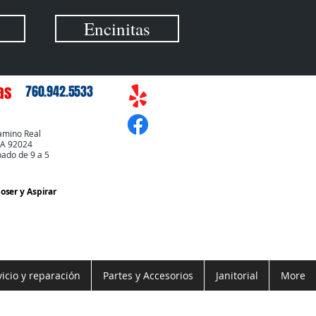
Encinitas
as
760.942.5533
amino Real
CA 92024
bado de 9 a 5
Coser
y Aspirar
vicio y reparación
Partes y Accesorios
Janitorial
More