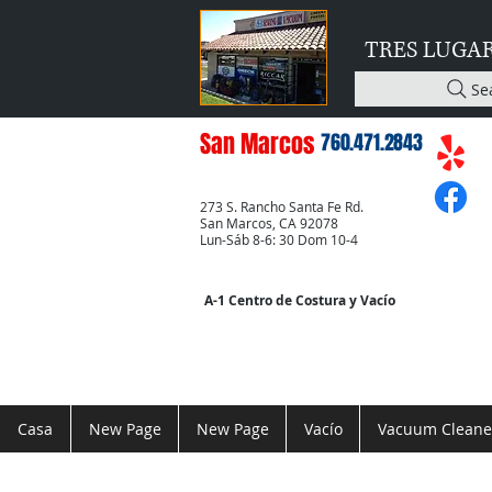
TRES LUGA
Se
San Marcos
760.471.2843
273 S. Rancho Santa Fe Rd.
San Marcos, CA 92078
Lun-Sáb 8-6: 30 Dom 10-4
A-1 Centro de Costura y Vacío
Casa
New Page
New Page
Vacío
Vacuum Cleane