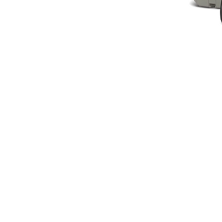
Con 3 ubicaciones en el norte del condado de San Diego, h
que el servicio de costura y aspiradora sea conveniente, al
tiempo que brindamos servicio a toda el área del norte del
condado.
A-1 Sewing & Vacuum Center
Vista Vacu