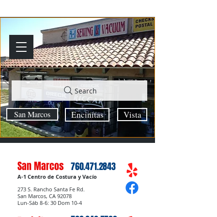
Search
San Marcos
Encinitas
Vista
San Marcos
760.471.2843
A-1 Centro de Costura y Vacío
273 S. Rancho Santa Fe Rd.
San Marcos, CA 92078
Lun-Sáb 8-6: 30 Dom 10-4