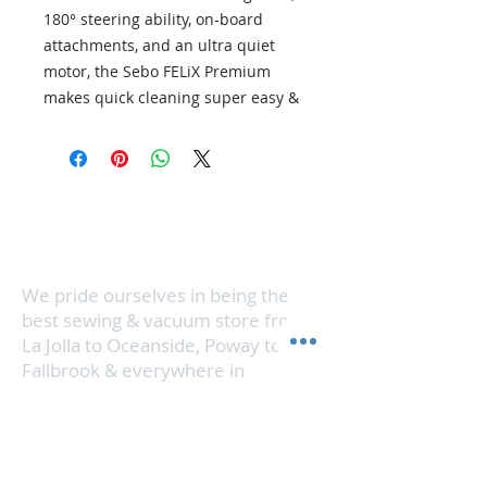
180° steering ability, on-board
attachments, and an ultra quiet
motor, the Sebo FELiX Premium
makes quick cleaning super easy &
effective. An upright with the ease
of a canister vacuum
Con 3 ubicaciones en el norte del condado de
San Diego, hacemos que el servicio de costura
y aspiradora sea conveniente, al mismo tiempo
que brindamos servicio a toda el área del norte
del condado.
We pride ourselves in being the
best sewing & vacuum store from
La Jolla to Oceanside, Poway to
Fallbrook & everywhere in
between. Check the map for
directions & info on each location.