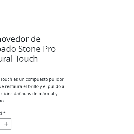
ovedor de
bado Stone Pro
ural Touch
 Touch es un compuesto pulidor
e restaura el brillo y el pulido a
erficies dañadas de mármol y
no.
d
*