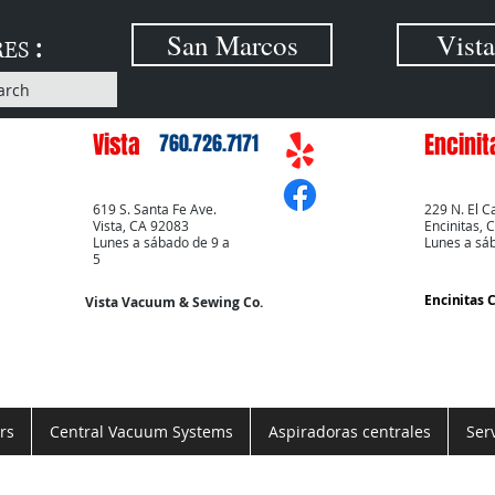
:
San Marcos
Vista
RES
arch
Vista
Encinit
760.726.7171
619 S. Santa Fe Ave.
229 N. El C
Vista, CA 92083
Encinitas, 
Lunes a sábado de 9 a
Lunes a sá
5
Encinitas 
Vista Vacuum & Sewing Co.
rs
Central Vacuum Systems
Aspiradoras centrales
Ser