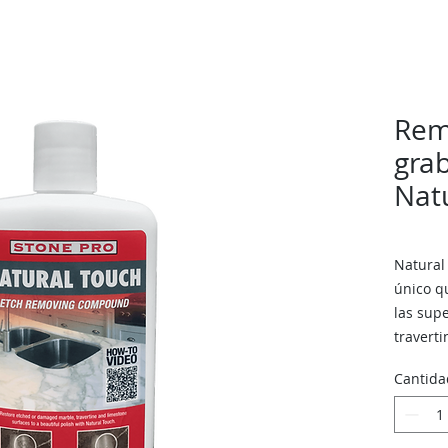
Rem
gra
Nat
Natural
único qu
las sup
traverti
Cantida