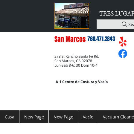
TRES LUGA
Se
San Marcos
760.471.2843
273 S. Rancho Santa Fe Rd.
San Marcos, CA 92078
Lun-Sáb 8-6: 30 Dom 10-4
A-1 Centro de Costura y Vacío
Casa
New Page
New Page
Vacío
Vacuum Cleane