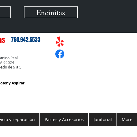
Encinitas
as
760.942.5533
amino Real
CA 92024
bado de 9 a 5
Coser
y Aspirar
vicio y reparación
Partes y Accesorios
Janitorial
More